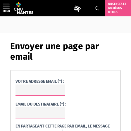
Aller
URGENCES ET
Outils d'accessibilité
NUMÉROS
au
MENU
UTILES
contenu
Envoyer une page par
email
VOTRE ADRESSE EMAIL (*) :
EMAIL DU DESTINATAIRE (*) :
EN PARTAGEANT CETTE PAGE PAR EMAIL, LE MESSAGE