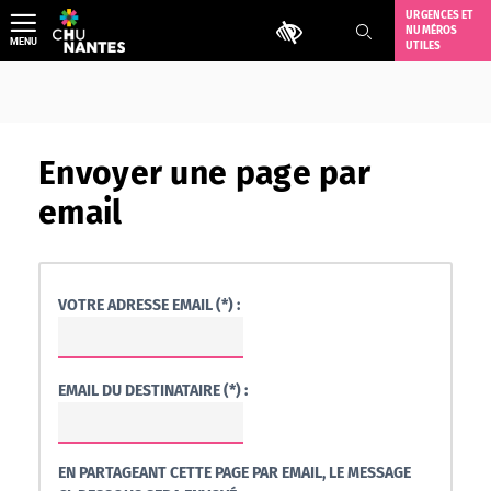
Aller
URGENCES ET
Outils d'accessibilité
NUMÉROS
au
MENU
UTILES
contenu
Envoyer une page par
email
VOTRE ADRESSE EMAIL (*) :
EMAIL DU DESTINATAIRE (*) :
EN PARTAGEANT CETTE PAGE PAR EMAIL, LE MESSAGE