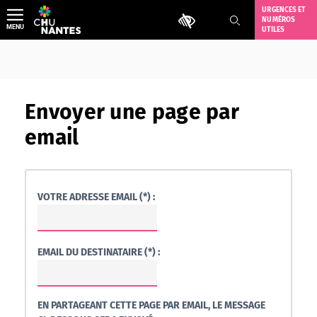
Aller
URGENCES ET
Outils d'accessibilité
NUMÉROS
au
MENU
UTILES
contenu
Envoyer une page par
email
VOTRE ADRESSE EMAIL (*) :
EMAIL DU DESTINATAIRE (*) :
EN PARTAGEANT CETTE PAGE PAR EMAIL, LE MESSAGE