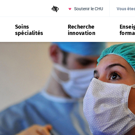
Soutenir le CHU
Outils d'accessibilité
Vous ête
Soins
Recherche
Ensei
spécialités
innovation
forma