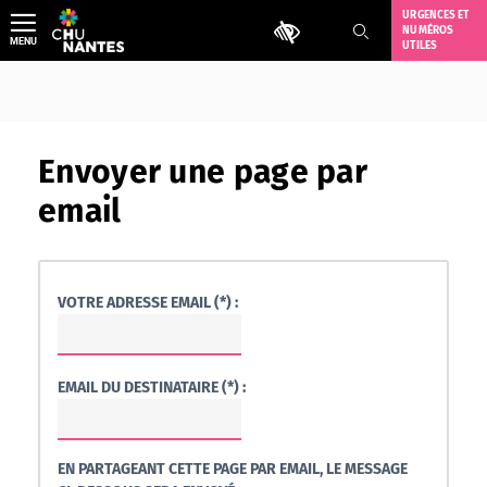
Aller
URGENCES ET
Outils d'accessibilité
NUMÉROS
au
MENU
UTILES
contenu
Envoyer une page par
email
VOTRE ADRESSE EMAIL (*) :
EMAIL DU DESTINATAIRE (*) :
EN PARTAGEANT CETTE PAGE PAR EMAIL, LE MESSAGE