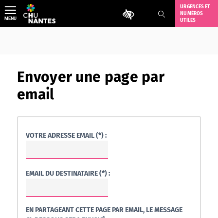
Aller
URGENCES ET
Outils d'accessibilité
NUMÉROS
au
MENU
UTILES
contenu
Envoyer une page par
email
VOTRE ADRESSE EMAIL (*) :
EMAIL DU DESTINATAIRE (*) :
EN PARTAGEANT CETTE PAGE PAR EMAIL, LE MESSAGE