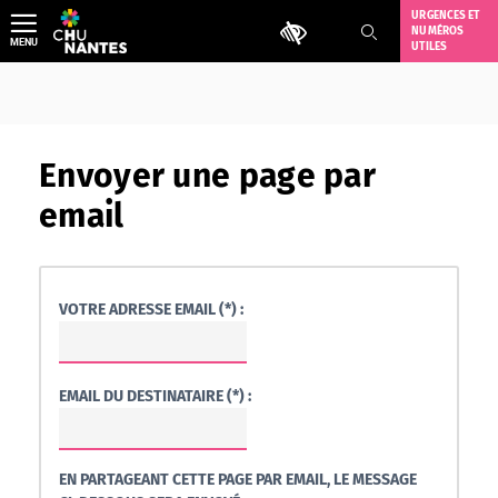
Aller
URGENCES ET
Outils d'accessibilité
NUMÉROS
au
MENU
UTILES
contenu
Envoyer une page par
email
VOTRE ADRESSE EMAIL (*) :
EMAIL DU DESTINATAIRE (*) :
EN PARTAGEANT CETTE PAGE PAR EMAIL, LE MESSAGE