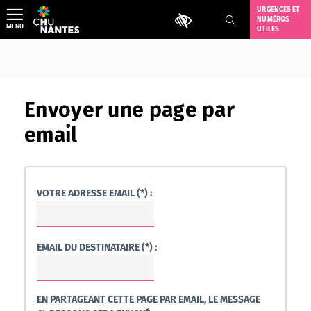
Aller
URGENCES ET
Outils d'accessibilité
NUMÉROS
au
MENU
UTILES
contenu
Envoyer une page par
email
VOTRE ADRESSE EMAIL (*) :
EMAIL DU DESTINATAIRE (*) :
EN PARTAGEANT CETTE PAGE PAR EMAIL, LE MESSAGE