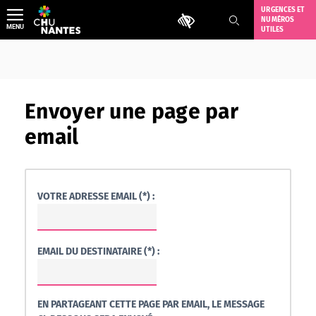
Aller
URGENCES ET
Outils d'accessibilité
NUMÉROS
au
MENU
UTILES
contenu
Envoyer une page par
email
VOTRE ADRESSE EMAIL (*) :
EMAIL DU DESTINATAIRE (*) :
EN PARTAGEANT CETTE PAGE PAR EMAIL, LE MESSAGE