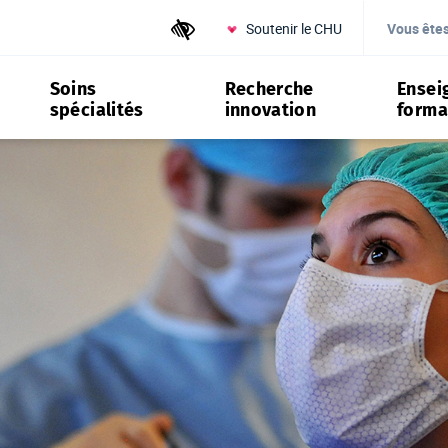
Soutenir le CHU
Outils d'accessibilité
Vous ête
Soins
Recherche
Ensei
spécialités
innovation
forma