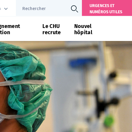
URGENCES ET
s
NUMÉROS UTILES
gnement
Le CHU
Nouvel
tion
recrute
hôpital