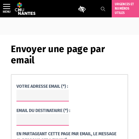
Aller
URGENCES ET
Outils d'accessibilité
NUMÉROS
au
MENU
UTILES
contenu
Envoyer une page par
email
VOTRE ADRESSE EMAIL (*) :
EMAIL DU DESTINATAIRE (*) :
EN PARTAGEANT CETTE PAGE PAR EMAIL, LE MESSAGE