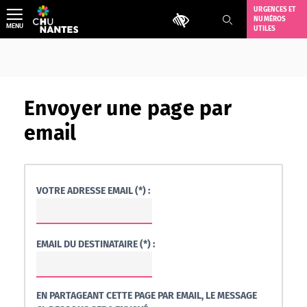
Aller
URGENCES ET
Outils d'accessibilité
NUMÉROS
au
MENU
UTILES
contenu
Envoyer une page par
email
VOTRE ADRESSE EMAIL (*) :
EMAIL DU DESTINATAIRE (*) :
EN PARTAGEANT CETTE PAGE PAR EMAIL, LE MESSAGE