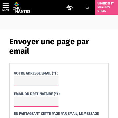
Aller
URGENCES ET
Outils d'accessibilité
NUMÉROS
au
MENU
UTILES
contenu
Envoyer une page par
email
VOTRE ADRESSE EMAIL (*) :
EMAIL DU DESTINATAIRE (*) :
EN PARTAGEANT CETTE PAGE PAR EMAIL, LE MESSAGE