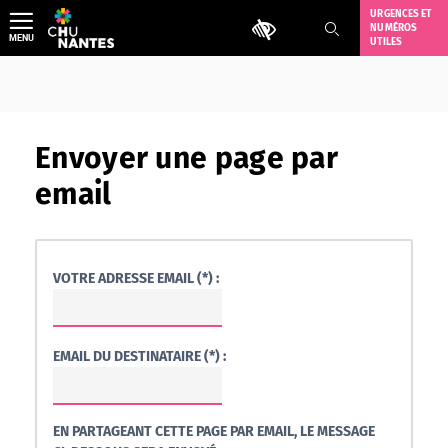
Aller
URGENCES ET
Outils d'accessibilité
NUMÉROS
au
MENU
UTILES
contenu
Envoyer une page par
email
VOTRE ADRESSE EMAIL (*) :
EMAIL DU DESTINATAIRE (*) :
EN PARTAGEANT CETTE PAGE PAR EMAIL, LE MESSAGE