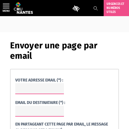
Aller
URGENCES ET
Outils d'accessibilité
NUMÉROS
au
MENU
UTILES
contenu
Envoyer une page par
email
VOTRE ADRESSE EMAIL (*) :
EMAIL DU DESTINATAIRE (*) :
EN PARTAGEANT CETTE PAGE PAR EMAIL, LE MESSAGE