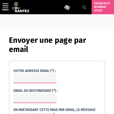
Aller
URGENCES ET
Outils d'accessibilité
NUMÉROS
au
MENU
UTILES
contenu
Envoyer une page par
email
VOTRE ADRESSE EMAIL (*) :
EMAIL DU DESTINATAIRE (*) :
EN PARTAGEANT CETTE PAGE PAR EMAIL, LE MESSAGE