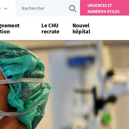
URGENCES ET
s
NUMÉROS UTILES
gnement
Le CHU
Nouvel
tion
recrute
hôpital