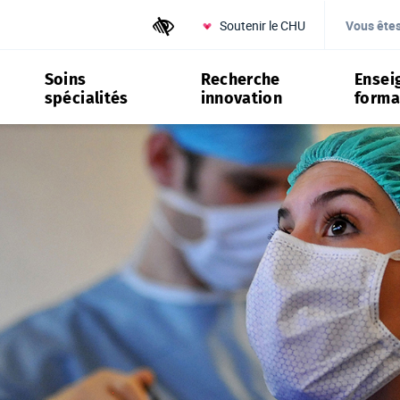
Soutenir le CHU
Outils d'accessibilité
Vous ête
Soins
Recherche
Ensei
spécialités
innovation
forma