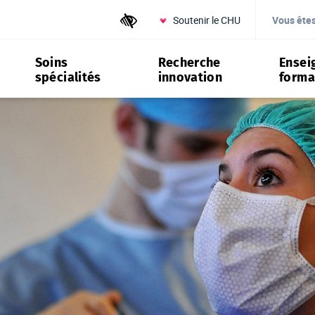
Soutenir le CHU
Outils d'accessibilité
Vous ête
Soins
Recherche
Ensei
spécialités
innovation
forma