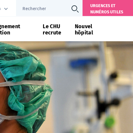
URGENCES ET
s
NUMÉROS UTILES
gnement
Le CHU
Nouvel
tion
recrute
hôpital