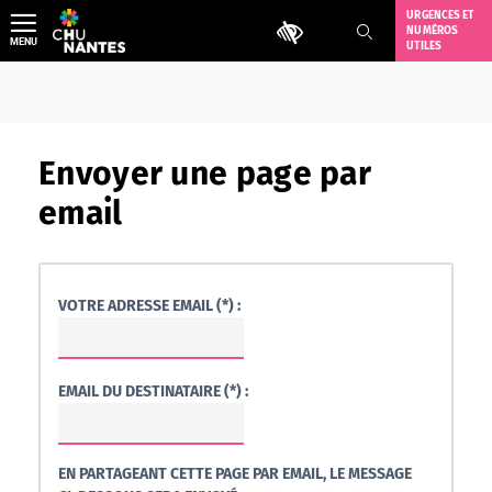
Aller
URGENCES ET
Outils d'accessibilité
NUMÉROS
au
MENU
UTILES
contenu
Envoyer une page par
email
VOTRE ADRESSE EMAIL (*) :
EMAIL DU DESTINATAIRE (*) :
EN PARTAGEANT CETTE PAGE PAR EMAIL, LE MESSAGE