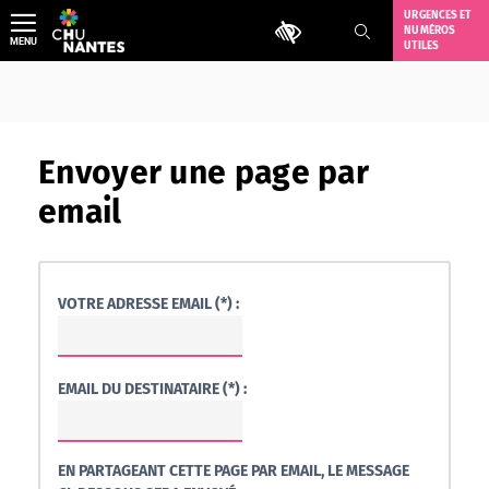
Aller
URGENCES ET
Outils d'accessibilité
NUMÉROS
au
MENU
UTILES
contenu
Envoyer une page par
email
VOTRE ADRESSE EMAIL (*) :
EMAIL DU DESTINATAIRE (*) :
EN PARTAGEANT CETTE PAGE PAR EMAIL, LE MESSAGE