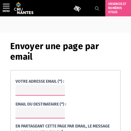
Aller
URGENCES ET
Outils d'accessibilité
NUMÉROS
au
MENU
UTILES
contenu
Envoyer une page par
email
VOTRE ADRESSE EMAIL (*) :
EMAIL DU DESTINATAIRE (*) :
EN PARTAGEANT CETTE PAGE PAR EMAIL, LE MESSAGE