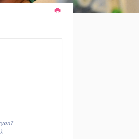
ryon?
n
).