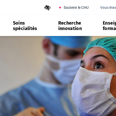
Soutenir le CHU
Outils d'accessibilité
Vous ête
Soins
Recherche
Ensei
spécialités
innovation
forma