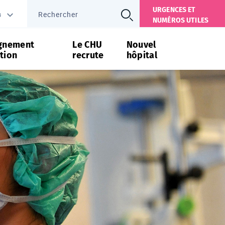
URGENCES ET
s
NUMÉROS UTILES
gnement
Le CHU
Nouvel
tion
recrute
hôpital