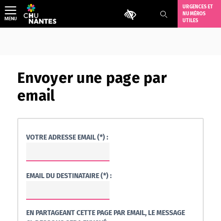
Aller
URGENCES ET
Outils d'accessibilité
NUMÉROS
au
MENU
UTILES
contenu
Envoyer une page par
email
VOTRE ADRESSE EMAIL (*) :
EMAIL DU DESTINATAIRE (*) :
EN PARTAGEANT CETTE PAGE PAR EMAIL, LE MESSAGE